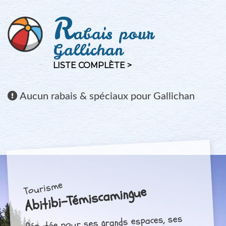
R
abais pour
Gallichan
LISTE COMPLÈTE >
Aucun
rabais & spéciaux pour Gallichan
Tourisme
Abitibi-Témiscamingue
Réputée pour ses grands espaces, ses