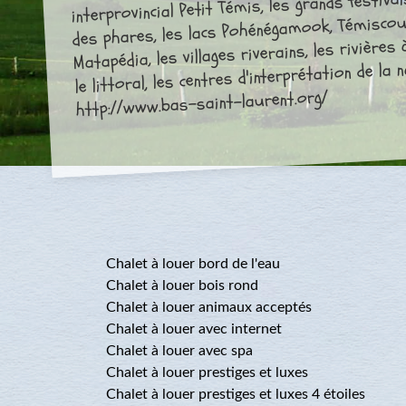
interprovincial Petit Témis, les grands festival
des phares, les lacs Pohénégamook, Témisco
Matapédia, les villages riverains, les rivière
le littoral, les centres d'interprétation de la n
http://www.bas-saint-laurent.org/
Chalet à louer bord de l'eau
Chalet à louer bois rond
Chalet à louer animaux acceptés
Chalet à louer avec internet
Chalet à louer avec spa
Chalet à louer prestiges et luxes
Chalet à louer prestiges et luxes 4 étoiles