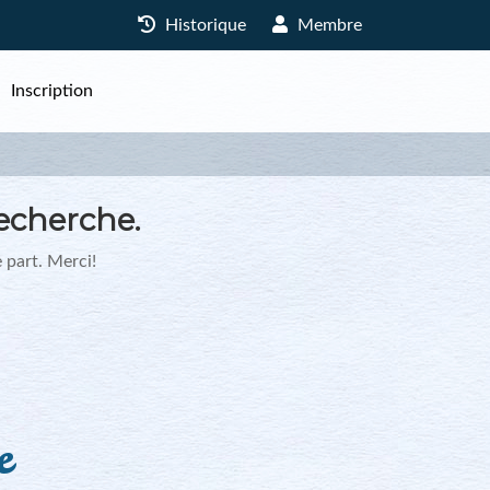
Historique
Membre
Inscription
echerche.
 part. Merci!
e