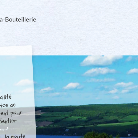
a-Bouteillerie
ilité
tion de
urent pour
 Sentier