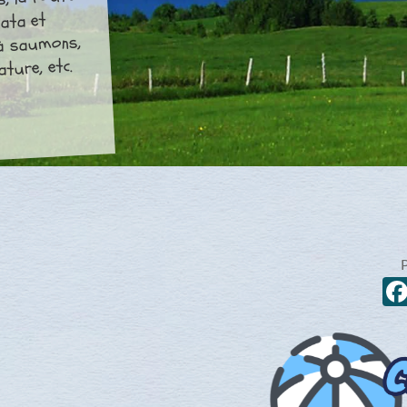
s, la route
uata et
s à saumons,
ature, etc.