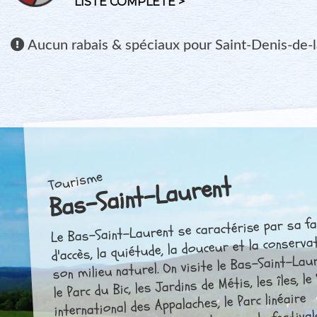
LISTE COMPLÈTE >
Aucun
rabais & spéciaux pour Saint-Denis-de-l
Tourisme
Bas-Saint-Laurent
Le Bas-Saint-Laurent se caractérise par sa fac
d'accès, la quiétude, la douceur et la conserva
son milieu naturel. On visite le Bas-Saint-La
le Parc du Bic, les Jardins de Métis, les îles, le
international des Appalaches, le Parc linéaire