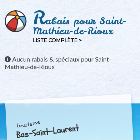
R
abais pour Saint-
Mathieu-de-Rioux
LISTE COMPLÈTE >
Aucun
rabais & spéciaux pour Saint-
Mathieu-de-Rioux
Tourisme
Bas-Saint-Laurent