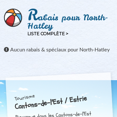
R
abais pour North-
Hatley
LISTE COMPLÈTE >
Aucun
rabais & spéciaux pour North-Hatley
Tourisme
Cantons-de-l'Est / Estrie
Bienvenue dans les Cantons-de-l'Est