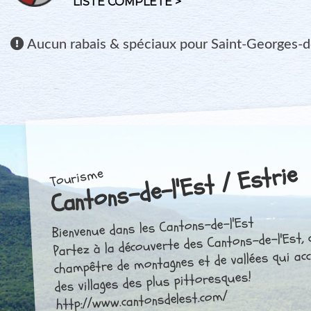
LISTE COMPLÈTE >
Aucun
rabais & spéciaux pour Saint-Georges-
Cantons-de-l'Est / Estrie
Tourisme
Bienvenue dans les Cantons-de-l'Est
Partez à la découverte des Cantons-de-l'Est, 
champêtre de montagnes et de vallées qui acc
des villages des plus pittoresques!
http://www.cantonsdelest.com/