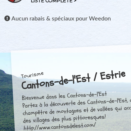
LISTE COMPLÈTE >
Aucun
rabais & spéciaux pour Weedon
Cantons-de-l'Est / Estrie
Tourisme
Bienvenue dans les Cantons-de-l'Est
Partez à la découverte des Cantons-de-l'Est, 
champêtre de montagnes et de vallées qui acc
des villages des plus pittoresques!
http://www.cantonsdelest.com/