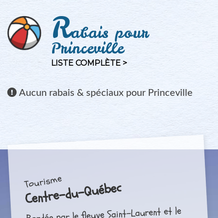
R
abais pour
Princeville
LISTE COMPLÈTE >
Aucun
rabais & spéciaux pour Princeville
Tourisme
Centre-du-Québec
Bordée par le fleuve Saint-Laurent et le