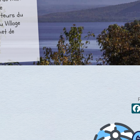
 de mille
de
iteurs du
 Village
met de