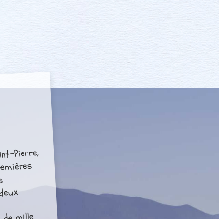
int-Pierre,
remières
s
 deux