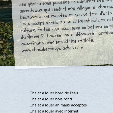
des générations passées en admirant des bâ
ancestraux qui rendent nos villages si charma
Découvrez nos musées et nos centres d'arts
lieux exceptionnels où se côtoient nature, ar
culture. Faites une excursion en bateau en pl
du fleuve St-Laurent pour découvrir l'archipel
aux-Grues avec ses 21 îles et îlots.
www.chaudiereappalaches.com
Chalet à louer bord de l'eau
Chalet à louer bois rond
Chalet à louer animaux acceptés
Chalet à louer avec internet