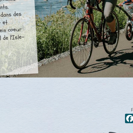
timents
nts.
 dans des
t et
ein coeur
 de l'Isle-