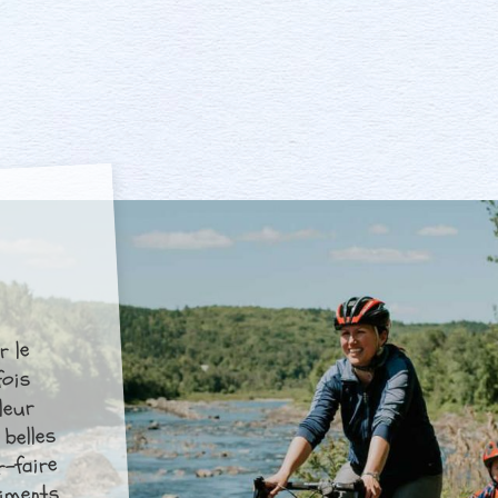
r le
fois
leur
 belles
r-faire