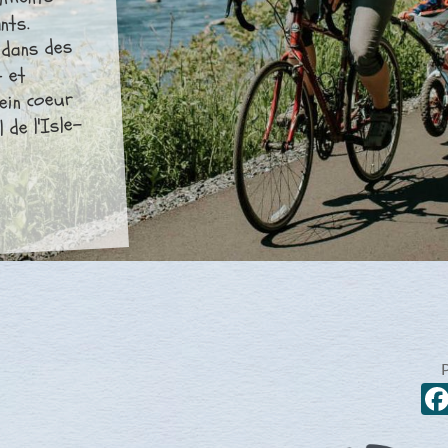
timents
nts.
 dans des
t et
ein coeur
 de l'Isle-