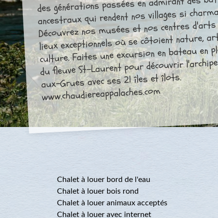
des générations passées en admirant des bâ
ancestraux qui rendent nos villages si charma
Découvrez nos musées et nos centres d'arts
lieux exceptionnels où se côtoient nature, ar
culture. Faites une excursion en bateau en pl
du fleuve St-Laurent pour découvrir l'archipel
aux-Grues avec ses 21 îles et îlots.
www.chaudiereappalaches.com
Chalet à louer bord de l'eau
Chalet à louer bois rond
Chalet à louer animaux acceptés
Chalet à louer avec internet