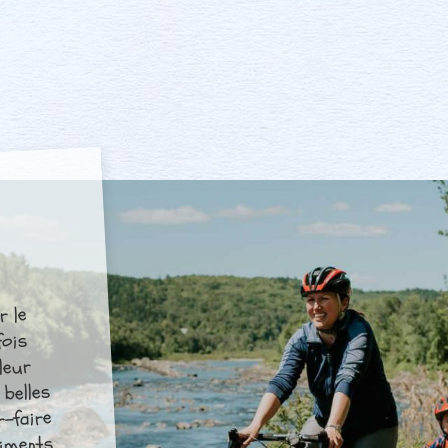
r le
fois
leur
 belles
r-faire