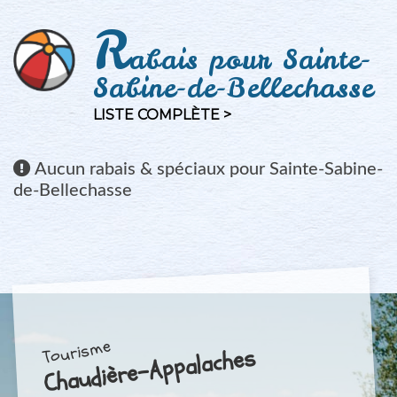
R
abais pour Sainte-
Sabine-de-Bellechasse
LISTE COMPLÈTE >
Aucun
rabais & spéciaux pour Sainte-Sabine-
de-Bellechasse
Tourisme
Chaudière-Appalaches