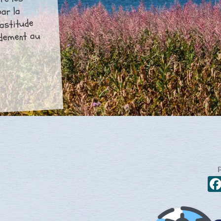
re les
par la
vastitude
pidement au