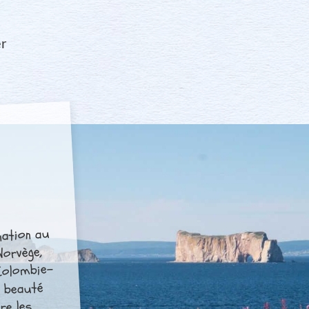
r
a
nation au
Norvège,
Colombie-
a beauté