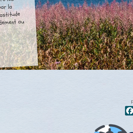
re les
par la
vastitude
pidement au