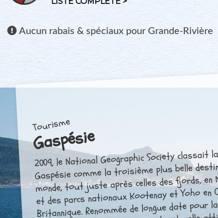
LISTE COMPLÈTE >
Aucun
rabais & spéciaux pour Grande-Rivière
Tourisme
Gaspésie
2009, le National Geographic Society classait l
Gaspésie comme la troisième plus belle desti
monde, tout juste après celles des fjords, en 
et des parcs nationaux Kootenay et Yoho en 
Britannique. Renommée de longue date pour l