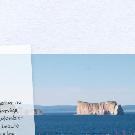
a
nation au
Norvège,
Colombie-
a beauté