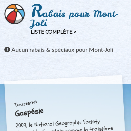
R
abais pour Mont-
Joli
LISTE COMPLÈTE >
Aucun
rabais & spéciaux pour Mont-Joli
Tourisme
Gaspésie
2009, le National Geographic Society
classait la Gaspésie comme la troisième