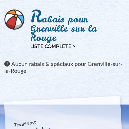
R
abais pour
Grenville-sur-la-
Rouge
LISTE COMPLÈTE >
Aucun
rabais & spéciaux pour Grenville-sur-
la-Rouge
Tourisme