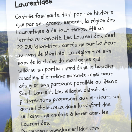
Laurentides
Contrée fascinante, tant par son histoire
que par ses grands espaces, la région des
Laurentides à de tout temps, été un
territoire convoité. Les Laurentides, c'est
22 000 kilomètres carrés de pur bonheur
au nord de Montréal. La région tire son
nom de la chaîne de montagnes qui
sillonne sa portion nord dans le bouclier
canadien, elle-même nommée ainsi pour
désigner son parcours parallèle au fleuve
Saint-Laurent. Les villages animés et
pittoresques proposent aux visiteurs un
accueil chaleureux dans le confort des
centaines de chalets à louer dans les
Laurentides.
Provenance: www.laurentides.com