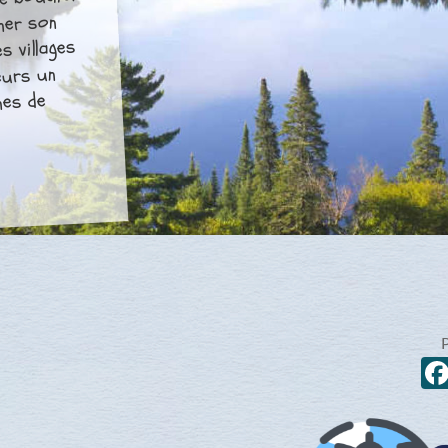
e bouclier
ner son
s villages
eurs un
nes de