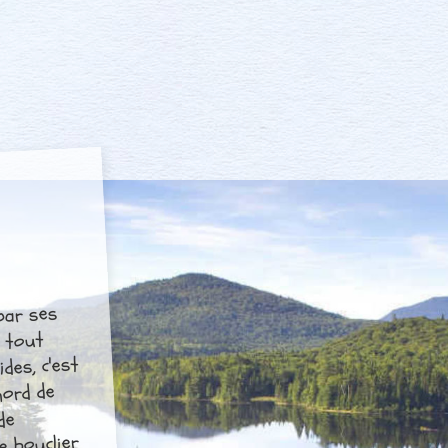
 par ses
e tout
des, c'est
nord de
de