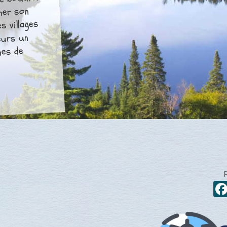
e bouclier
ner son
s villages
eurs un
nes de