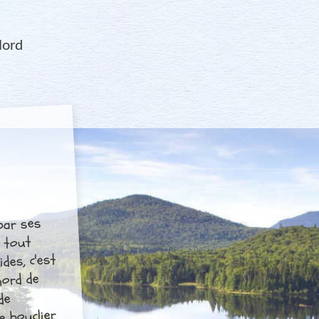
Nord
 par ses
e tout
des, c'est
nord de
de