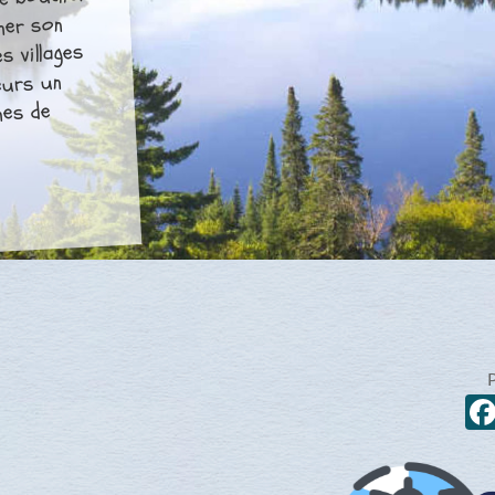
e bouclier
ner son
s villages
eurs un
nes de