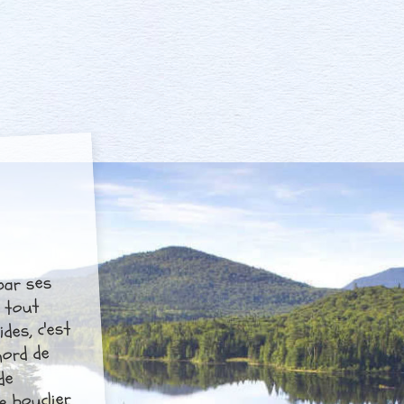
 par ses
e tout
des, c'est
nord de
de