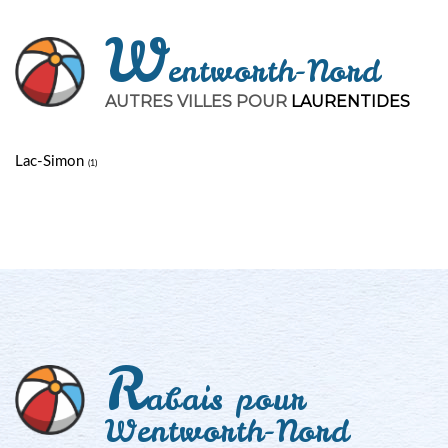
W
entworth-Nord
AUTRES VILLES POUR
LAURENTIDES
Lac-Simon
(1)
R
abais pour
Wentworth-Nord