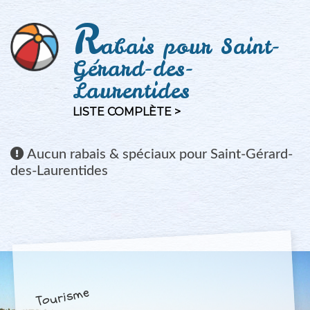
R
abais pour Saint-
Gérard-des-
Laurentides
LISTE COMPLÈTE >
Aucun
rabais & spéciaux pour Saint-Gérard-
des-Laurentides
Tourisme