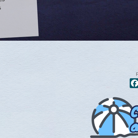
ois-
s