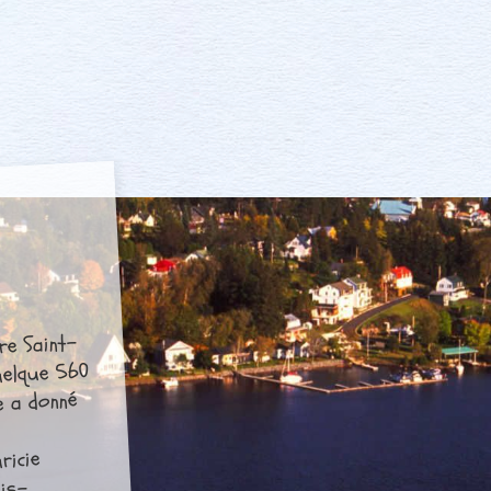
re Saint-
uelque 560
ce a donné
ricie