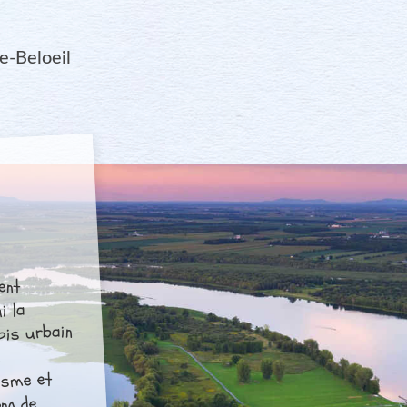
e-Beloeil
ent
i la
fois urbain
é
isme et