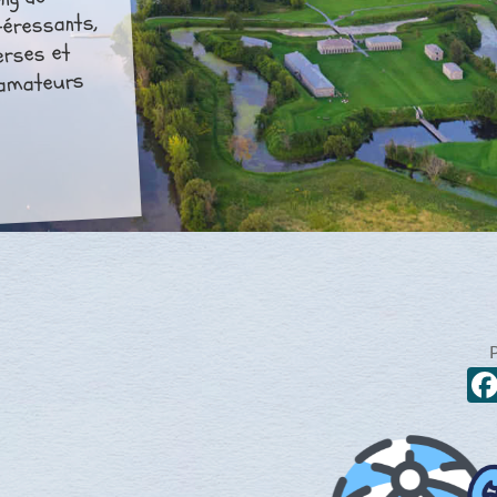
ong de
téressants,
erses et
s amateurs