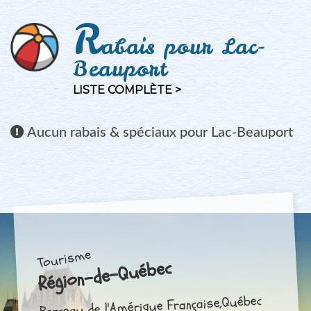
R
abais pour Lac-
Beauport
LISTE COMPLÈTE >
Aucun
rabais & spéciaux pour Lac-Beauport
Tourisme
Région-de-Québec
Berceau de l'Amérique Française,Québec