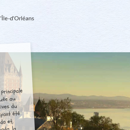
'Île-d'Orléans
principale
tuée au
rives du
Ayant été
da et,