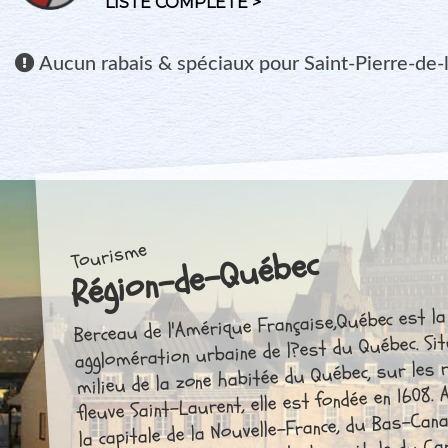
LISTE COMPLÈTE >
Aucun
rabais & spéciaux pour Saint-Pierre-de-l
Tourisme
Région-de-Québec
Berceau de l'Amérique Française,Québec est la 
agglomération urbaine de l?est du Québec. Si
milieu de la zone habitée du Québec, sur les 
fleuve Saint-Laurent, elle est fondée en 1608. 
la capitale de la Nouvelle-France, du Bas-Cana