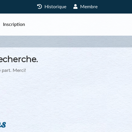
Historique
Membre
Inscription
echerche.
 part. Merci!
ns