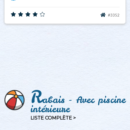
#3352
R
abais - Avec piscine
intérieure
LISTE COMPLÈTE >